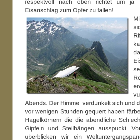
respektvoll nach oben richtet um ja
Eisanschlag zum Opfer zu fallen!
Mi
si
R
ka
da
Ei
se
Ro
er
v
Abends. Der Himmel verdunkelt sich und d
vor wenigen Stunden gequert haben färbe
Hagelkörnern die die abendliche Schlech
Gipfeln und Steilhängen ausspuckt. Vo
überblicken wir ein Weltuntergangsp