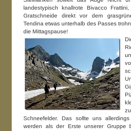
landestypisch knallrote Bivacco Frattin
Gratschneide direkt vor dem grasgrü
Tendina etwas unterhalb des Passes trohnt.
die Mittagspause!
D
Ri
u
v
sc
Un
G
Pi
kl
z
Schneefelder. Das sollte uns allerdings
werden als der Erste unserer Gruppe 