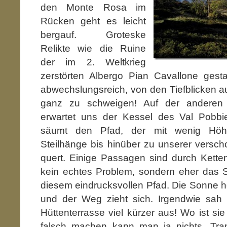
den Monte Rosa im
Rücken geht es leicht
bergauf. Groteske
Relikte wie die Ruine
der im 2. Weltkrieg
zerstörten Albergo Pian Cavallone ges
abwechslungsreich, von den Tiefblicken 
ganz zu schweigen! Auf der anderen
erwartet uns der Kessel des Val Pobb
säumt den Pfad, der mit wenig Höhe
Steilhänge bis hinüber zu unserer versch
quert. Einige Passagen sind durch Ketten
kein echtes Problem, sondern eher das S
diesem eindrucksvollen Pfad. Die Sonne he
und der Weg zieht sich. Irgendwie sah
Hüttenterrasse viel kürzer aus! Wo ist si
falsch machen kann man ja nichts. Tra