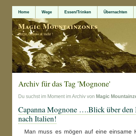
Home
Wege
Essen/Trinken
Übernachten
Magic Mountainzones
Berge, Genuss & mehr !
Archiv für das Tag 'Mognone'
Du suchst im Moment im Archiv von
Magic Mountainz
Capanna Mognone ….Blick über den 
nach Italien!
Man muss es mögen auf eine einsame Hü