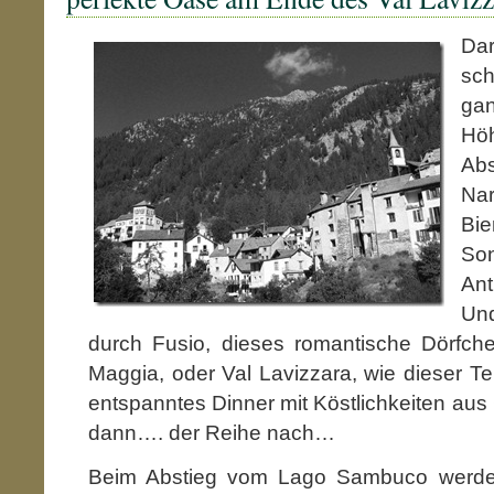
Da
sc
g
H
Abs
Nar
Bie
So
An
Un
durch Fusio, dieses romantische Dörfche
Maggia, oder Val Lavizzara, wie dieser Te
entspanntes Dinner mit Köstlichkeiten au
dann…. der Reihe nach…
Beim Abstieg vom Lago Sambuco werden