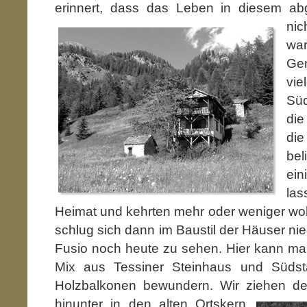
erinnert, dass das Leben in diesem
ab
ni
wa
Gen
vi
Sü
die
di
be
ei
las
Heimat und kehrten mehr oder weniger wo
schlug sich dann im Baustil der Häuser ni
Fusio noch heute zu sehen. Hier kann ma
Mix aus Tessiner Steinhaus und Südsta
Holzbalkonen bewundern. Wir ziehen 
hinunter in den alten Ortskern