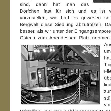
sind, dann hat man das
Dörfchen fast für sich und es ist w
vorzustellen, wie hart es gewesen s
Bergwelt diese Siedlung abzutrotzen. D
besser, als wir unter der Eingangsempor
Osteria zum Abendessen Platz nehmen.
Au
um
ha
Te
Fi
üb
li
zu
stü
v