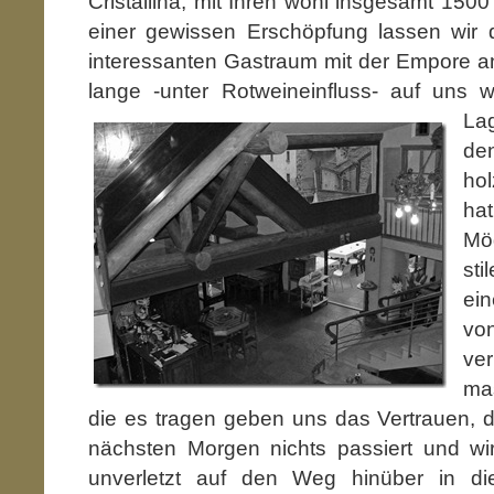
Cristallina, mit Ihren wohl insgesamt 1500
einer gewissen Erschöpfung lassen wir
interessanten Gastraum mit der Empore 
lange -unter Rotweineinfluss- auf uns w
La
de
ho
ha
Mö
st
ei
vo
ve
ma
die es tragen geben uns das Vertrauen, 
nächsten Morgen nichts passiert und w
unverletzt auf den Weg hinüber in d