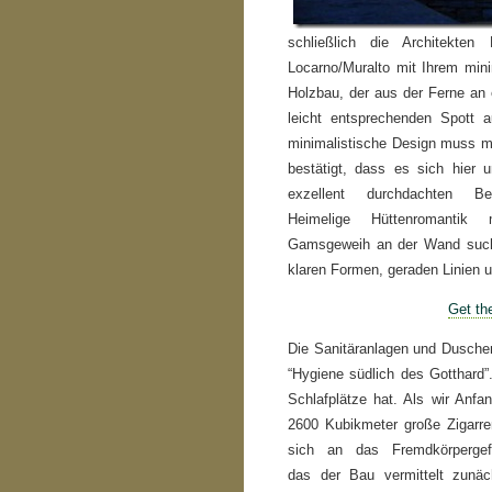
schließlich die Architekte
Locarno/Muralto mit Ihrem min
Holzbau,
der aus der Ferne an e
leicht entsprechenden Spott a
minimalistische Design muss 
bestätigt, dass es sich hier
exzellent durchdachten Berg
Heimelige Hüttenromanti
Gamsgeweih an der Wand sucht
klaren Formen, geraden Linien 
Get th
Die Sanitäranlagen und Duschen
“Hygiene südlich des Gotthard”
Schlafplätze hat. Als wir Anfa
2600 Kubikmeter große Zigarr
sich an das Fremdkörperge
das der Bau vermittelt zunäc