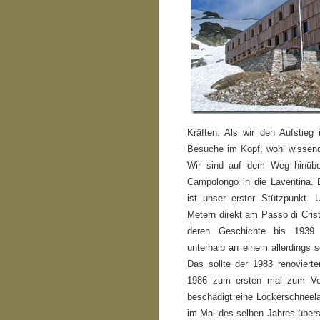
Kräften. Als wir den Aufstieg
Besuche im Kopf, wohl wissend
Wir sind auf dem Weg hinübe
Campolongo in die Laventina.
ist unser erster Stützpunkt. 
Metern direkt am Passo di Crist
deren Geschichte bis 1939 
unterhalb an einem allerdings 
Das sollte der 1983 renovierte
1986 zum ersten mal zum Ver
beschädigt eine Lockerschneel
im Mai des selben Jahres übersc