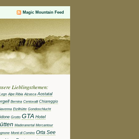
Magic Mountain Feed
nsere Lieblingsthemen:
Aostatal
 Legn
Alpe Ribia
Alzasca
rgell
Chiareggio
Bernina
Centovalli
iavenna
Etzlihütte
Gondoschlucht
GTA
idone
Hotel
Grotto
ütten
Maderanertal
Mercantour
Orta See
gnone
Monti di Comino