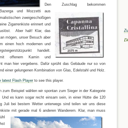
Den Zuschlag bekommen
n Bazerga und Mozzetti aus
imalistischen zweigeschoßigen
ine Zigarrenkiste erinnert und
Zu
uslöst. Aber halt! Klar, das
man mögen, unser Besuch aber
D
 um einen hoch modernen und
steigerstützpunkt handelt.
k mit offenem Kamin und
 man hier vergebens. Dafür sprüht das Gebäude nur so von
und einer gelungenen Kombination von Glas, Edelstahl und Holz.
e latest Flash Player
to see this player.
 zum Beispiel wählen wir spontan zum Sieger in der Kategorie
. Und es kann sogar recht einsam sein, in einer Hütte die 120
ng Juli bei bestem Wetter unterwegs sind teilen wir uns diese
enkiste mit gerade mal 6 anderen Wanderern. Klar, man muss
fühl
hst