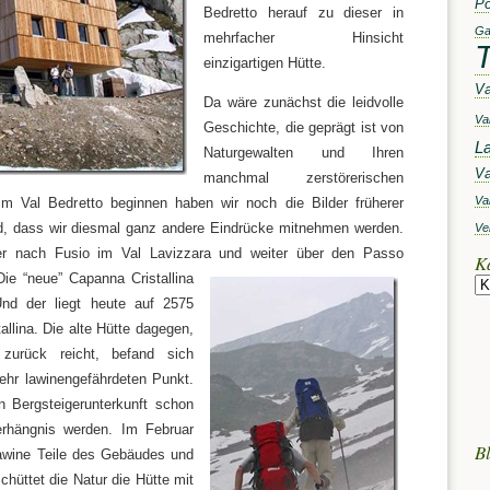
Po
Bedretto herauf zu dieser in
Ga
mehrfacher Hinsicht
T
einzigartigen Hütte.
Va
Da wäre zunächst die leidvolle
Val
Geschichte, die geprägt ist von
L
Naturgewalten und Ihren
Va
manchmal zerstörerischen
Va
 im Val Bedretto beginnen haben wir noch die Bilder früherer
, dass wir diesmal ganz andere Eindrücke mitnehmen werden.
Ve
r nach Fusio im Val Lavizzara und weiter über den Passo
K
 Die “neue” Capanna
Cristallina
Und der liegt heute auf 2575
allina. Die alte Hütte dagegen,
zurück reicht, befand sich
sehr lawinengefährdeten Punkt.
n Bergsteigerunterkunft schon
hängnis werden. Im Februar
Bl
awine Teile des Gebäudes und
hüttet die Natur die Hütte mit