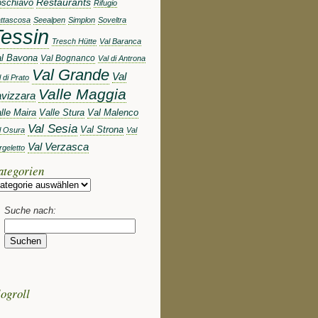
schiavo
Restaurants
Rifugio
ttascosa
Seealpen
Simplon
Soveltra
essin
Tresch Hütte
Val Baranca
l Bavona
Val Bognanco
Val di Antrona
Val Grande
Val
 di Prato
Valle Maggia
avizzara
lle Maira
Valle Stura
Val Malenco
Val Sesia
Val Strona
l Osura
Val
Val Verzasca
rgeletto
ategorien
Suche nach:
ogroll