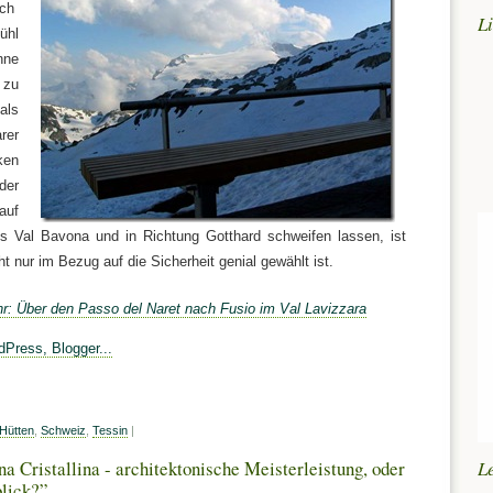
ich
L
ühl
nne
 zu
als
rer
ken
der
auf
ns Val Bavona und in Richtung Gotthard schweifen lassen, ist
ht nur im Bezug auf die Sicherheit genial gewählt ist.
r: Über den Passo del Naret nach Fusio im Val Lavizzara
Hütten
,
Schweiz
,
Tessin
|
Cristallina - architektonische Meisterleistung, oder
L
blick?”