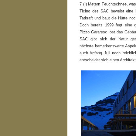
7 (!) Metern Feuchtschnee, was 
Ticino des SAC beweist eine 
Tatkraft und baut die Hütte noc
Doch bereits 1999 fegt eine 
Pizzo Gararesc löst das Gebäu
SAC gibt sich der Natur ges
nächste bemerkenswerte Aspekt
auch Anfang Juli noch reichli
entscheidet sich einen Architek