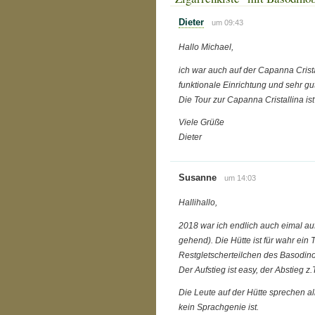
Dieter
um 09:43
Hallo Michael,
ich war auch auf der Capanna Cristal
funktionale Einrichtung und sehr gut
Die Tour zur Capanna Cristallina is
Viele Grüße
Dieter
Susanne
um 14:03
Hallihallo,
2018 war ich endlich auch eimal au
gehend). Die Hütte ist für wahr ein 
Restgletscherteilchen des Basodino
Der Aufstieg ist easy, der Abstieg z.T
Die Leute auf der Hütte sprechen a
kein Sprachgenie ist.