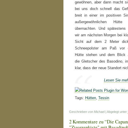
gewöhnen, aber dann macht s
bei uns doch schnell das Gef
breit in einer im positiven Si
außergewöhnlichen Hütte
übernachten. Und spätestens 
wir am nächsten Morgen bei kla
Sicht auf dem 2 Meter dic
Schneepolster am Paß vor 
Hütte stehen und dem Blick 
die Gletscher des Basodino, i
klar, dass der neue Standort nic
Lesen Sie meh
Tags:
Hütten
,
Tessin
Geschrieben von Michael | Abgelegt unter
2 Kommentare zu “Die Capanna 
"Zigarrenkiste" mit Basodino