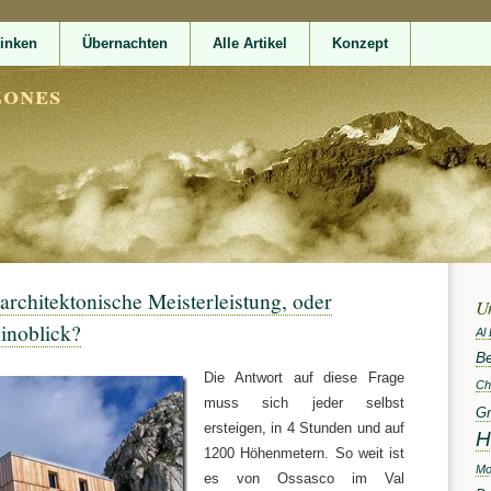
rinken
Übernachten
Alle Artikel
Konzept
zones
 architektonische Meisterleistung, oder
U
inoblick?
Al
Be
Die Antwort auf diese Frage
Ch
muss sich jeder selbst
Gr
ersteigen, in 4 Stunden und auf
H
1200 Höhenmetern. So weit ist
Mo
es von Ossasco im Val