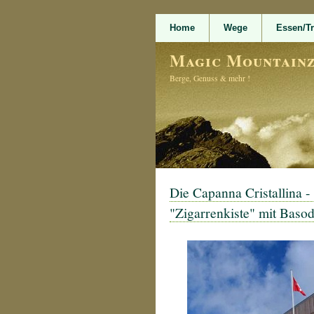
Home
Wege
Essen/T
Magic Mountain
Berge, Genuss & mehr !
Die Capanna Cristallina -
"Zigarrenkiste" mit Basod