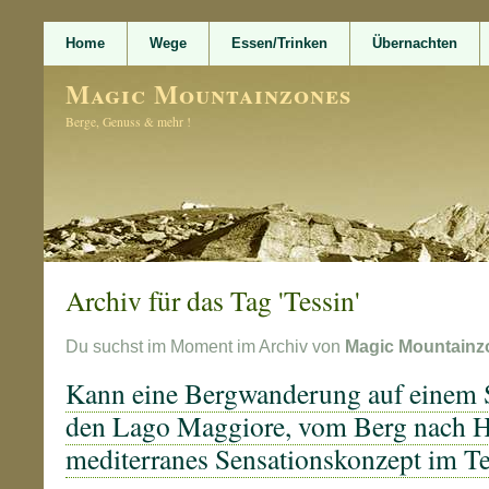
Home
Wege
Essen/Trinken
Übernachten
Magic Mountainzones
Berge, Genuss & mehr !
Archiv für das Tag 'Tessin'
Du suchst im Moment im Archiv von
Magic Mountainz
Kann eine Bergwanderung auf einem 
den Lago Maggiore, vom Berg nach Ha
mediterranes Sensationskonzept im Te