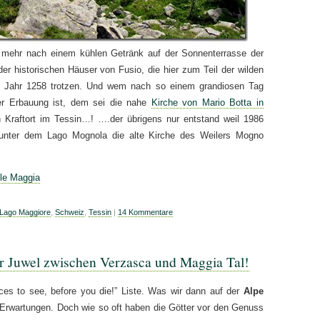
 mehr nach einem kühlen Getränk auf der Sonnenterrasse der
der historischen Häuser von Fusio, die hier zum Teil der wilden
m Jahr 1258 trotzen. Und wem nach so einem grandiosen Tag
ller Erbauung ist, dem sei die nahe
Kirche von Mario Botta in
Kraftort im Tessin…! ….der übrigens nur entstand weil 1986
unter dem Lago Mognola die alte Kirche des Weilers Mogno
lle Maggia
Lago Maggiore
,
Schweiz
,
Tessin
|
14 Kommentare
r Juwel zwischen Verzasca und Maggia Tal!
ces to see, before you die!” Liste. Was wir dann auf der
Alpe
 Erwartungen. Doch wie so oft haben die
Götter vor den Genuss