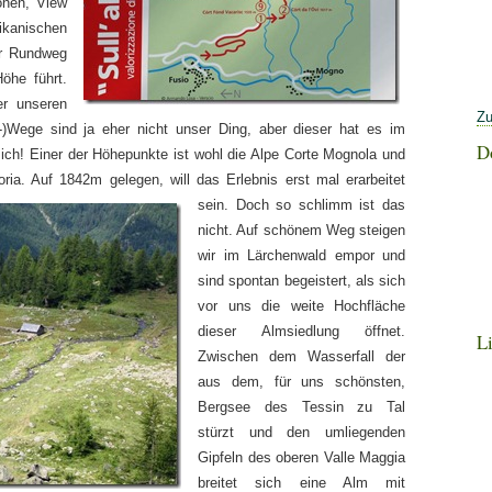
onen, View
anischen
er Rundweg
öhe führt.
r unseren
Zu
d-)Wege sind ja eher nicht unser Ding, aber dieser hat es im
D
sich! Einer der Höhepunkte ist wohl die Alpe Corte Mognola und
oria. Auf 1842m gelegen, will das Erlebnis erst mal
erarbeitet
sein. Doch so schlimm ist das
nicht. Auf schönem Weg steigen
wir im Lärchenwald empor und
sind spontan begeistert, als sich
vor uns die weite Hochfläche
dieser Almsiedlung öffnet.
L
Zwischen dem Wasserfall der
aus dem, für uns schönsten,
Bergsee des Tessin zu Tal
stürzt und den umliegenden
Gipfeln des oberen Valle Maggia
breitet sich eine Alm mit