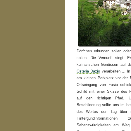
Dörfchen erkunden sollen ode
sollen. Die Vernunft siegt: 
kulinarischen Genüssen auf d
Osteria Dazio
verarbeiten…. In 
am kleinen Parkplatz vor der
Ortseingang von Fusio schic
Schild mit einer Skizze des
auf den richtigen Pfad. 
Beschilderung sollte uns im be
des Wortes den Tag über m
Hintergundinformatione
Sehenswürdigkeiten am Weg b