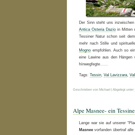
Der Sinn steht uns inzwischen
Antica Osteria Dazio
in Mitten 
Tessiner Natur schon seit de
mehr nach Stille und spiritue
Mogno
empfohlen. Auch so ein 
eine Lawine aus den Hängen 
hínwegfegte……
Tags:
Tessin
,
Val Lavizzara
,
Va
Geschrieben von Michael | Abgelegt unter
Alpe Masnee- ein Tessine
Lange war sie auf unserer “Pla
Masnee
vorfanden übertraf alle