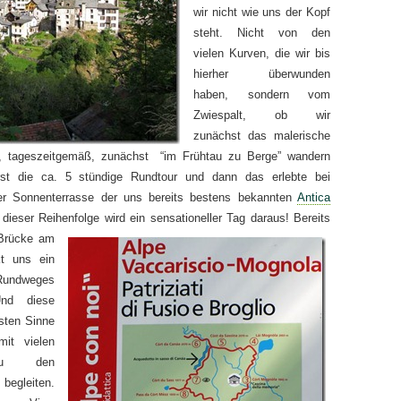
wir nicht wie uns der Kopf
steht. Nicht von den
vielen Kurven, die wir bis
hierher überwunden
haben, sondern vom
Zwiespalt, ob wir
zunächst das malerische
r, tageszeitgemäß, zunächst “im Frühtau zu Berge” wandern
Erst die ca. 5 stündige Rundtour und dann das erlebte bei
er Sonnenterrasse der uns bereits bestens bekannten
Antica
dieser Reihenfolge wird ein sensationeller Tag daraus!
Bereits
 Brücke am
kt uns ein
 Rundweges
Und diese
sten Sinne
it vielen
n zu den
egleiten.