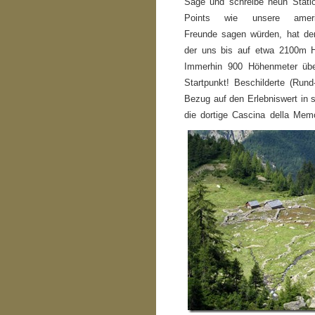
Sage und schreibe neun Stati
Points wie unsere amerik
Freunde sagen würden, hat d
der uns bis auf etwa 2100m H
Immerhin 900 Höhenmeter übe
Startpunkt! Beschilderte (Run
Bezug auf den Erlebniswert in 
die dortige Cascina della Mem