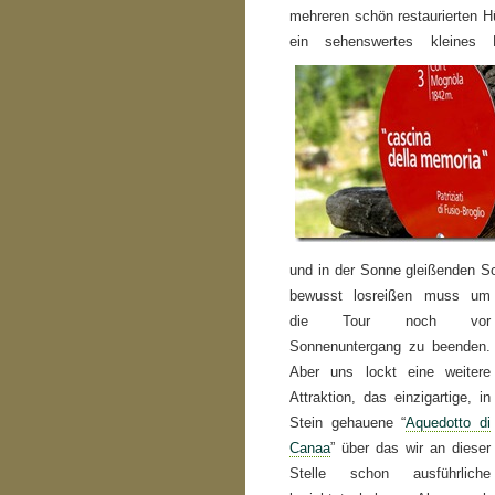
mehreren schön restaurierten H
ein sehenswertes kleines 
und in der Sonne gleißenden S
bewusst losreißen muss um
die Tour noch vor
Sonnenuntergang zu beenden.
Aber uns lockt eine weitere
Attraktion, das einzigartige, in
Stein gehauene “
Aquedotto di
Canaa
” über das wir an dieser
Stelle schon ausführliche