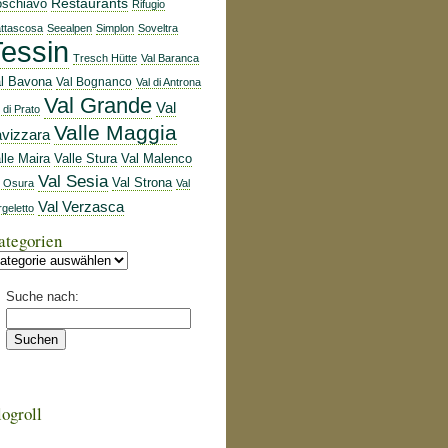
schiavo
Restaurants
Rifugio
ttascosa
Seealpen
Simplon
Soveltra
essin
Tresch Hütte
Val Baranca
l Bavona
Val Bognanco
Val di Antrona
Val Grande
Val
 di Prato
Valle Maggia
avizzara
lle Maira
Valle Stura
Val Malenco
Val Sesia
Val Strona
l Osura
Val
Val Verzasca
rgeletto
ategorien
Suche nach:
ogroll