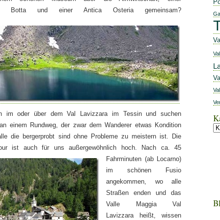
Po
io Botta und einer Antica Osteria gemeinsam?
Ga
T
Va
Val
L
Va
Va
Ve
egen im oder über dem Val Lavizzara im Tessin und suchen
K
 an einem Rundweg, der zwar dem Wanderer etwas Kondition
alle die bergerprobt sind ohne Probleme zu meistern ist. Die
stour ist auch für uns außergewöhnlich hoch.
Nach ca. 45
Fahrminuten (ab Locarno)
im schönen Fusio
angekommen, wo alle
Straßen enden und das
Bl
Valle Maggia Val
Lavizzara heißt, wissen