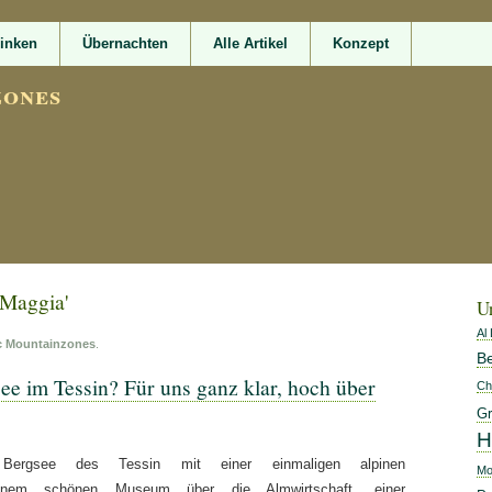
rinken
Übernachten
Alle Artikel
Konzept
zones
 Maggia'
U
Al
c Mountainzones
.
Be
ee im Tessin? Für uns ganz klar, hoch über
Ch
Gr
H
ergsee des Tessin mit einer einmaligen alpinen
Mo
 einem schönen Museum über die Almwirtschaft, einer