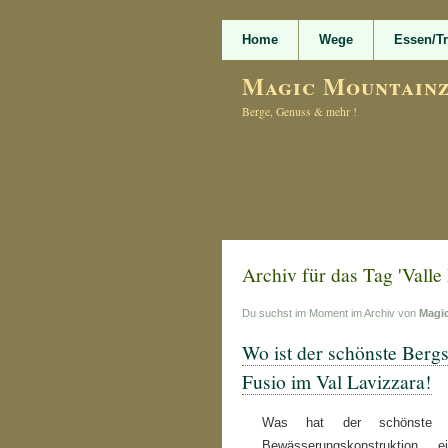
Home
Wege
Essen/T
Magic Mountain
Berge, Genuss & mehr !
Archiv für das Tag 'Valle
Du suchst im Moment im Archiv von
Magi
Wo ist der schönste Bergs
Fusio im Val Lavizzara!
Was hat der schönste B
Bewässerungskonstruktion,