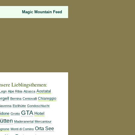
Magic Mountain Feed
nsere Lieblingsthemen:
Aostatal
 Legn
Alpe Ribia
Alzasca
rgell
Chiareggio
Bernina
Centovalli
iavenna
Etzlihütte
Gondoschlucht
GTA
idone
Hotel
Grotto
ütten
Maderanertal
Mercantour
Orta See
gnone
Monti di Comino