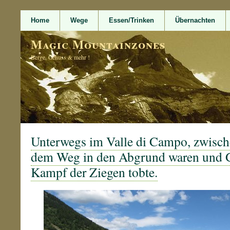
Home
Wege
Essen/Trinken
Übernachten
Magic Mountainzones
Berge, Genuss & mehr !
Unterwegs im Valle di Campo, zwisch
dem Weg in den Abgrund waren und G
Kampf der Ziegen tobte.