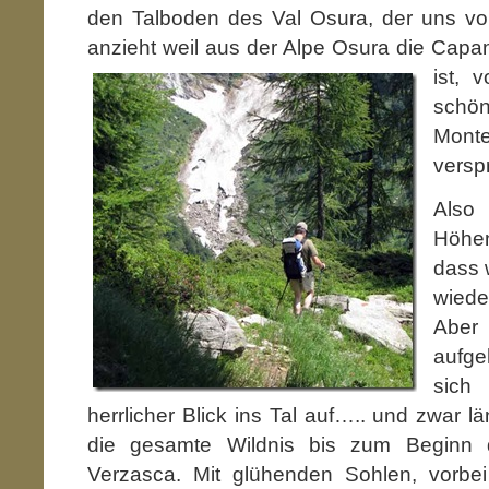
den Talboden des Val Osura, der uns vo
anzieht weil aus der Alpe Osura die Cap
ist, 
schö
Mont
versp
Also 
Höhen
dass 
wiede
Aber
aufge
sich
herrlicher Blick ins Tal auf….. und zwar 
die gesamte Wildnis bis zum Beginn 
Verzasca. Mit glühenden Sohlen, vorbe