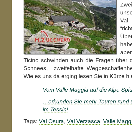
Zwei
uns
Va
“rich
Über
ha
abe
Ticino schwinden auch die Fragen über d
Schnees, zweifelhafte Wegbeschaffenhe
Wie es uns da erging lesen Sie in Kürze hie
Vom Valle Maggia auf die Alpe Spl
…erkunden Sie mehr Touren rund 
im Tessin!
Tags:
Val Osura
,
Val Verzasca
,
Valle Magg