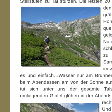
Steilstufen zu Tal stürzen. Die letzten 2
de
grö
Höh
qu
ge
Nac
sch
zu 
Sam
im w
es und einfach…Wasser nur am Brunnen 
beim Abendessen am von der Sonne aufg
tut sich unter uns der gesamte Tal
umliegenden Gipfel glühen in der Abend
rech
Und