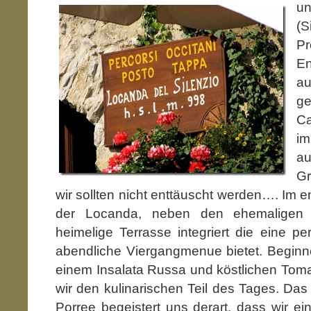
un
(S
P
E
a
g
Ca
im
a
Gr
wir sollten nicht enttäuscht werden…. Im 
der Locanda, neben den ehemaligen S
heimelige Terrasse integriert die eine pe
abendliche Viergangmenue bietet. Beginne
einem Insalata Russa und köstlichen Tomat
wir den kulinarischen Teil des Tages. Das
Porree begeistert uns derart, dass wir e