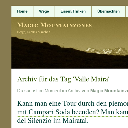
Home
Wege
Essen/Trinken
Übernachten
Magic Mountainzones
Berge, Genuss & mehr !
Archiv für das Tag 'Valle Maira'
Du suchst im Moment im Archiv von
Magic Mountainz
Kann man eine Tour durch den piemo
mit Campari Soda beenden? Man kann
del Silenzio im Mairatal.