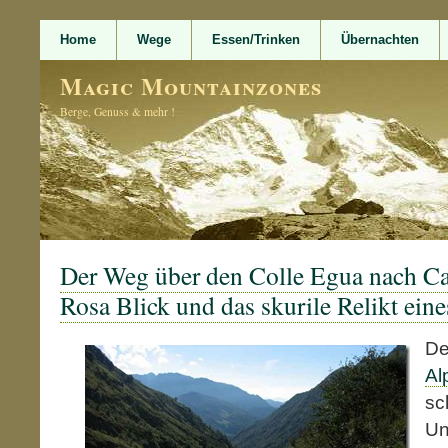
Home
Wege
Essen/Trinken
Übernachten
Magic Mountainzones
Berge, Genuss & mehr !
Der Weg über den Colle Egua nach C
Rosa Blick und das skurile Relikt eine
De
Al
sc
Un