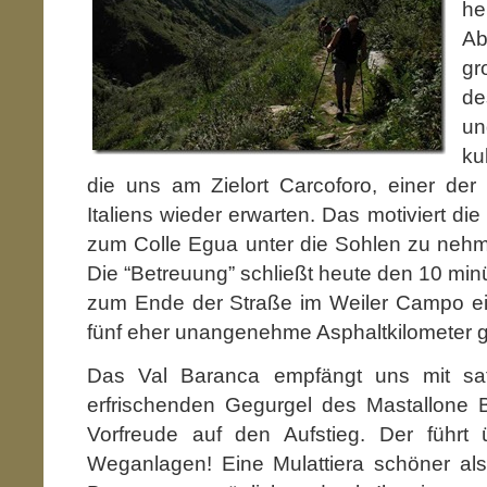
he
Ab
gr
d
u
ku
die uns am Zielort Carcoforo, einer der
Italiens wieder erwarten. Das motiviert d
zum Colle Egua unter die Sohlen zu nehm
Die “Betreuung” schließt heute den 10 minü
zum Ende der Straße im Weiler Campo e
fünf eher unangenehme Asphaltkilomete
Das Val Baranca empfängt uns mit s
erfrischenden Gegurgel des Mastallone B
Vorfreude auf den Aufstieg. Der führt
Weganlagen! Eine Mulattiera schöner al