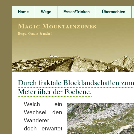
Home
Wege
Essen/Trinken
Übernachten
Magic Mountainzones
Berge, Genuss & mehr !
Durch fraktale Blocklandschaften zum
Meter über der Poebene.
Welch ein
Wechsel den
Wanderer
doch erwartet