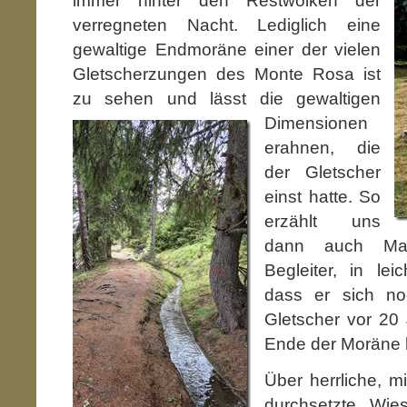
immer hinter den Restwolken der
verregneten Nacht. Lediglich eine
gewaltige Endmoräne einer der vielen
Gletscherzungen des Monte Rosa ist
zu sehen und lässt die gewaltigen
Dimensio
nen
erahnen, die
der Gletscher
einst hatte. So
erzählt uns
dann auch Mar
Begleiter, in le
dass er sich no
Gletscher vor 20
Ende der Moräne h
Über herrliche, m
durchsetzte Wie