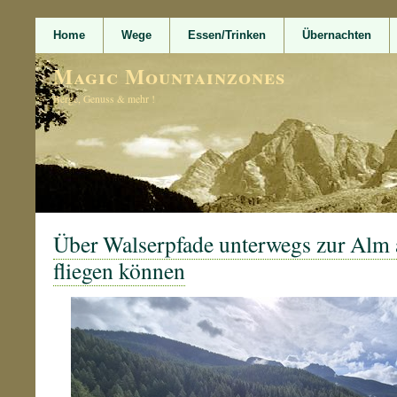
Home
Wege
Essen/Trinken
Übernachten
Magic Mountainzones
Berge, Genuss & mehr !
Über Walserpfade unterwegs zur Alm a
fliegen können