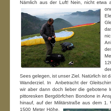
Nämlich aus der Luft! Nein, nicht etwa
on
E
Gl
da
ni
An
de
Me
12
d
Sees gelegen, ist unser Ziel. Natürlich ist 
Wanderziel. In Anbetracht der Gleitsch
wir aber dann doch lieber die gebotene I
pittoresken Bergdörfchen Bondone in Ansp
hinauf, auf der Militärstraße aus dem 1. 
150
0 Meter Höhe.