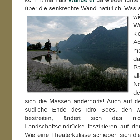
über die senkrechte Wand natürlich! Was 
wi
W
kl
A
m
d
Pa
a
No
d
sich die Massen andernorts! Auch auf
südliche Ende des Idro Sees, den wi
bestreiten, ändert sich das n
Landschaftseindrücke faszinieren auf d
Wie eine Theaterkulisse schieben sich die v