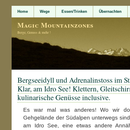
Home
Wege
Essen/Trinken
Übernachten
Magic Mountainzones
Berge, Genuss & mehr !
Bergseeidyll und Adrenalinstoss im St
Klar, am Idro See! Klettern, Gleitschi
kulinarische Genüsse inclusive.
Es war mal was anderes! Wo wir doc
Gehgelände der Südalpen unterwegs sind, 
am Idro See, eine etwas andere Annä