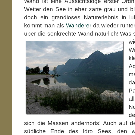
Wand ist eine Aussichtsloge erster Or
Wetter den See in eher zarte grau und bl
doch ein grandioses Naturerlebnis in lu
kommt man als
Wanderer
da wieder runter
über die senkrechte Wand natürlich! Was 
wi
W
kl
A
m
d
Pa
a
No
d
sich die Massen andernorts! Auch auf
südliche Ende des Idro Sees, den wi