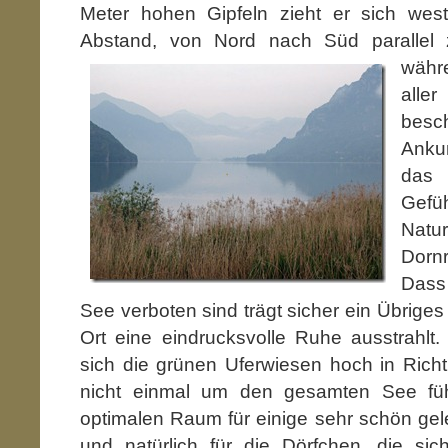
Meter hohen Gipfeln zieht er sich westl
Abstand, von Nord nach Süd parallel
währ
alle
besch
Ankun
das 
Gefü
Nat
Dorn
Dass
See verboten sind trägt sicher ein Übriges
Ort eine eindrucksvolle Ruhe ausstrahlt.
sich die grünen Uferwiesen hoch in Rich
nicht einmal um den gesamten See führ
optimalen Raum für einige sehr schön ge
und natürlich für die Dörfchen, die s