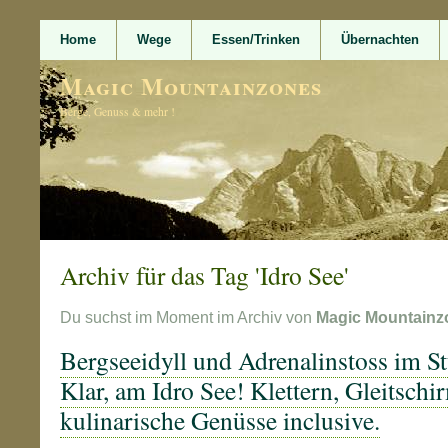
Home
Wege
Essen/Trinken
Übernachten
Magic Mountainzones
Berge, Genuss & mehr !
Archiv für das Tag 'Idro See'
Du suchst im Moment im Archiv von
Magic Mountainz
Bergseeidyll und Adrenalinstoss im St
Klar, am Idro See! Klettern, Gleitschi
kulinarische Genüsse inclusive.