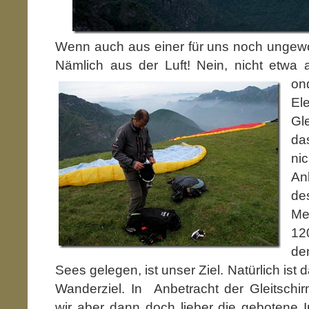
Wenn auch aus einer für uns noch ungewo
Nämlich aus der Luft! Nein, nicht etwa
on
E
Gl
da
ni
An
de
Me
12
d
Sees gelegen, ist unser Ziel. Natürlich ist 
Wanderziel. In Anbetracht der Gleitsch
wir aber dann doch lieber die gebotene I